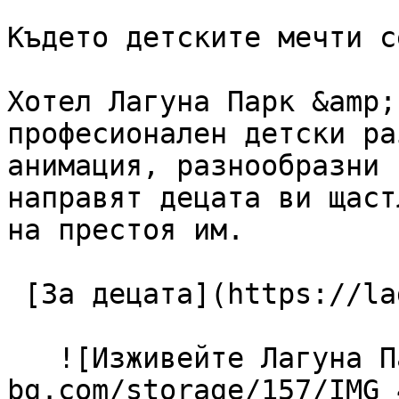
Където детските мечти с
Хотел Лагуна Парк &amp;
професионален детски ра
анимация, разнообразни 
направят децата ви щаст
на престоя им.

 [За децата](https://lagunapark-bg.com/bg/za-deca) 

   ![Изживейте Лагуна Парк](https://lagunapark-
bg.com/storage/157/IMG_