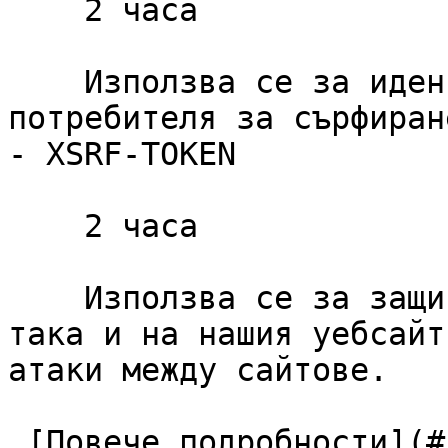
    2 часа

    Използва се за идентифициране на сесията на 
потребителя за сърфиране
- XSRF-TOKEN

    2 часа

    Използва се за защита както на потребителя, 
така и на нашия уебсайт
атаки между сайтове.

 [Повече подробности](#cookies-policy-essentials) 
