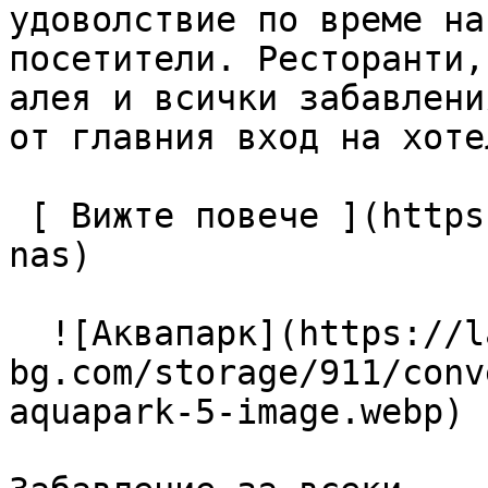
удоволствие по време на
посетители. Ресторанти,
алея и всички забавлени
от главния вход на хотел
 [ Вижте повече ](https://lagunapark-bg.com/bg/za-
nas) 

  ![Аквапарк](https://lagunapark-
bg.com/storage/911/conv
aquapark-5-image.webp) 
