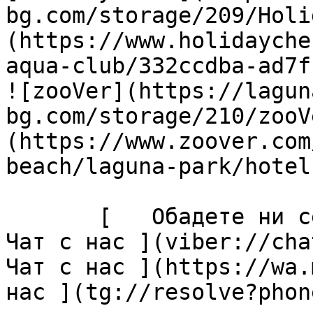
bg.com/storage/209/Holi
(https://www.holidayche
aqua-club/332ccdba-ad7f
![zooVer](https://lagun
bg.com/storage/210/zooV
(https://www.zoover.com
beach/laguna-park/hotel)
       [   Обадете ни се ](tel:+35955427076) [  
Чат с нас ](viber://chat
Чат с нас ](https://wa.
нас ](tg://resolve?phon