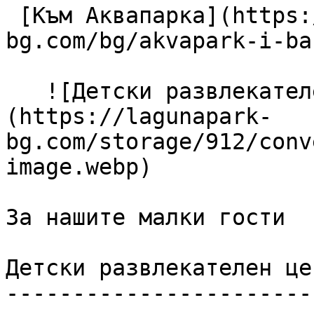
 [Към Аквапарка](https://lagunapark-
bg.com/bg/akvapark-i-ba
   ![Детски развлекателен център]
(https://lagunapark-
bg.com/storage/912/conv
image.webp) 

За нашите малки гости

Детски развлекателен цен
------------------------