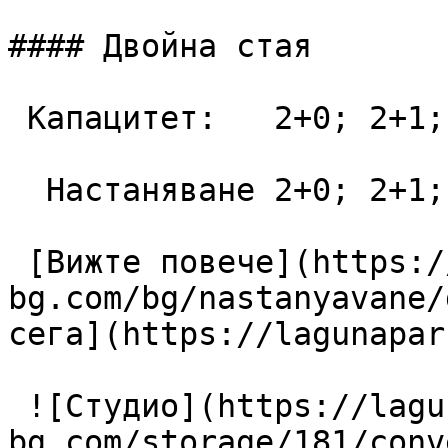
#### Двойна стая

 Капацитет:   2+0; 2+1; 3+0  28 m2

  Настаняване 2+0; 2+1; 3+0

 [Вижте повече](https://lagunapark-
bg.com/bg/nastanyavane/
сега](https://lagunapar
 ![Студио](https://lagunapark-
bg.com/storage/181/conv