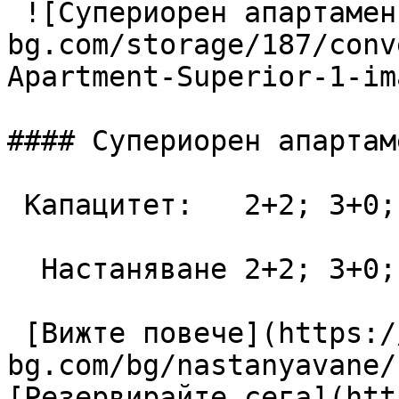
 ![Супериорен апартамент](https://lagunapark-
bg.com/storage/187/conv
Apartment-Superior-1-im
#### Супериорен апартаме
 Капацитет:   2+2; 3+0; 3+1; 4+0  48 m2

  Настаняване 2+2; 3+0; 3+1; 4+0

 [Вижте повече](https://lagunapark-
bg.com/bg/nastanyavane/
[Резервирайте сега](htt