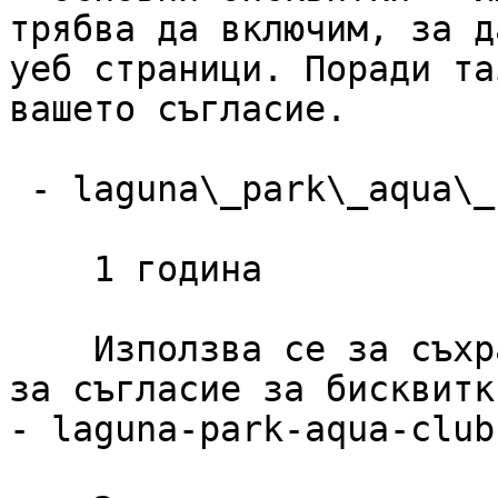
трябва да включим, за д
уеб страници. Поради та
вашето съгласие.

 - laguna\_park\_aqua\_club\_cookie\_consent

    1 година

    Използва се за съхраняване на предпочитанията 
за съгласие за бисквитк
- laguna-park-aqua-club