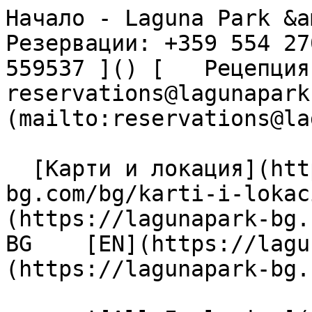
Начало - Laguna Park &am
Резервации: +359 554 27
559537 ]() [   Рецепция: 
reservations@lagunapark
(mailto:reservations@la
  [Карти и локация](https://lagunapark-
bg.com/bg/karti-i-lokac
(https://lagunapark-bg.c
BG    [EN](https://lagu
(https://lagunapark-bg.