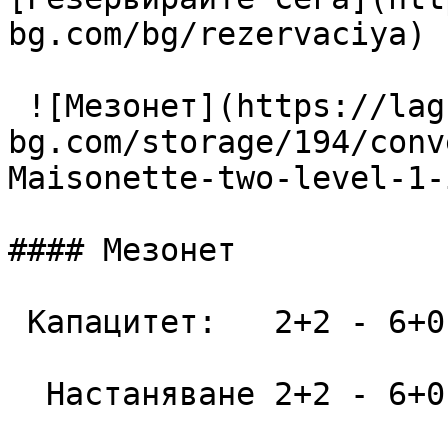
bg.com/bg/rezervaciya) 

 ![Мезонет](https://lagunapark-
bg.com/storage/194/conv
Maisonette-two-level-1-
#### Мезонет

 Капацитет:   2+2 - 6+0  52 m2

  Настаняване 2+2 - 6+0
