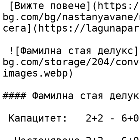
 [Вижте повече](https://lagunapark-
bg.com/bg/nastanyavane/
сега](https://lagunapar
 ![Фамилна стая делукс](https://lagunapark-
bg.com/storage/204/conv
images.webp)

#### Фамилна стая делукс
 Капацитет:   2+2 - 6+0  52 m2
