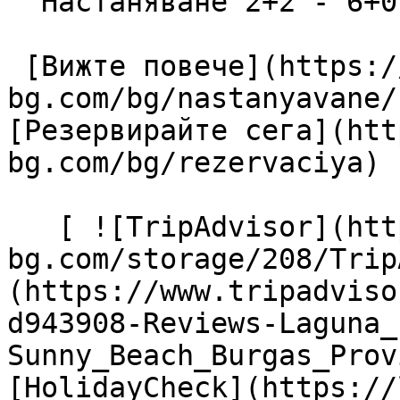
  Настаняване 2+2 - 6+0

 [Вижте повече](https://lagunapark-
bg.com/bg/nastanyavane/
[Резервирайте сега](htt
bg.com/bg/rezervaciya) 

   [ ![TripAdvisor](https://lagunapark-
bg.com/storage/208/Trip
(https://www.tripadviso
d943908-Reviews-Laguna_
Sunny_Beach_Burgas_Prov
[HolidayCheck](https://