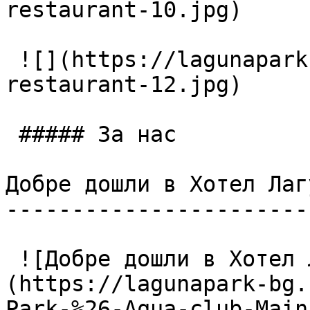
restaurant-10.jpg)

 ![](https://lagunapark-bg.com/storage/225/Main-
restaurant-12.jpg)

 ##### За нас

Добре дошли в Хотел Лаг
-----------------------
 ![Добре дошли в Хотел Лагуна Парк & Аква Клуб]
(https://lagunapark-bg.
Park-%26-Aqua-club-Main