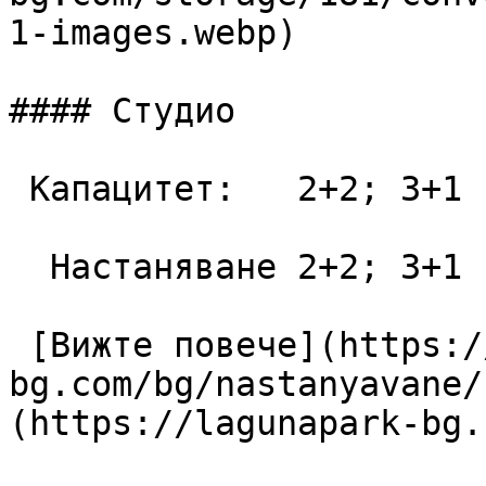
1-images.webp)

#### Студио

 Капацитет:   2+2; 3+1  42 m2

  Настаняване 2+2; 3+1

 [Вижте повече](https://lagunapark-
bg.com/bg/nastanyavane/
(https://lagunapark-bg.