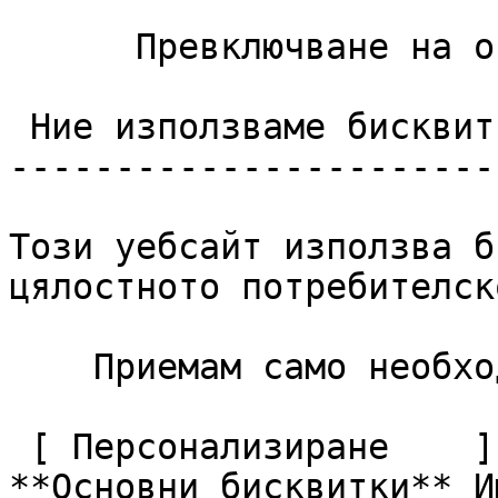
      Превключване на опциите за контакт 

 Ние използваме бисквитки

------------------------
Този уебсайт използва б
цялостното потребителск
    Приемам само необходимите     Приемам всички  

 [ Персонализиране    ](#cookies-policy-customize)       
**Основни бисквитки** И