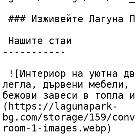
 ### Изживейте Лагуна Парк

 Нашите стаи

-----------

 ![Интериор на уютна двойна хотелска стая с две 
легла, дървени мебели, 
бежови завеси в топла и
(https://lagunapark-
bg.com/storage/159/conv
room-1-images.webp)
