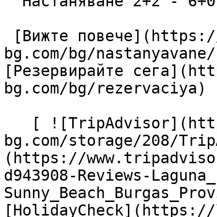
  Настаняване 2+2 - 6+0

 [Вижте повече](https://lagunapark-
bg.com/bg/nastanyavane/
[Резервирайте сега](htt
bg.com/bg/rezervaciya) 

   [ ![TripAdvisor](https://lagunapark-
bg.com/storage/208/Trip
(https://www.tripadviso
d943908-Reviews-Laguna_
Sunny_Beach_Burgas_Prov
[HolidayCheck](https://