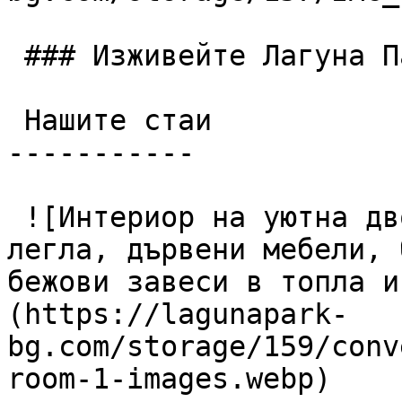
 ### Изживейте Лагуна Парк

 Нашите стаи

-----------

 ![Интериор на уютна двойна хотелска стая с две 
легла, дървени мебели, 
бежови завеси в топла и
(https://lagunapark-
bg.com/storage/159/conv
room-1-images.webp)
