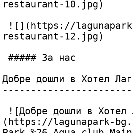
restaurant-10.jpg)

 ![](https://lagunapark-bg.com/storage/225/Main-
restaurant-12.jpg)

 ##### За нас

Добре дошли в Хотел Лаг
-----------------------
 ![Добре дошли в Хотел Лагуна Парк & Аква Клуб]
(https://lagunapark-bg.
Park-%26-Aqua-club-Main