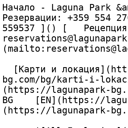
Начало - Laguna Park &am
Резервации: +359 554 27
559537 ]() [   Рецепция: 
reservations@lagunapark
(mailto:reservations@la
  [Карти и локация](https://lagunapark-
bg.com/bg/karti-i-lokac
(https://lagunapark-bg.c
BG    [EN](https://lagu
(https://lagunapark-bg.