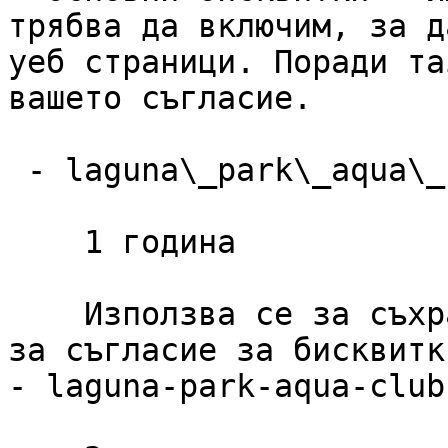
трябва да включим, за д
уеб страници. Поради та
вашето съгласие.

 - laguna\_park\_aqua\_club\_cookie\_consent

    1 година

    Използва се за съхраняване на предпочитанията 
за съгласие за бисквитк
- laguna-park-aqua-club