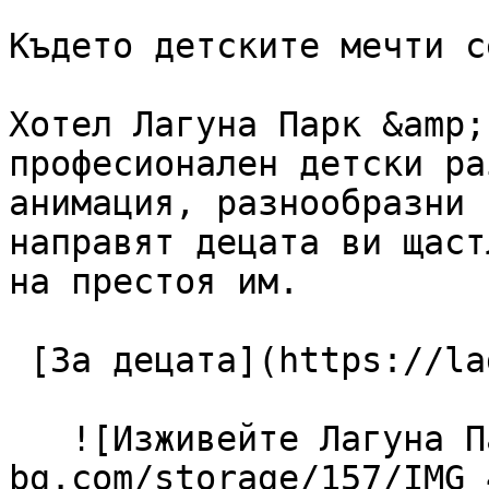
Където детските мечти с
Хотел Лагуна Парк &amp;
професионален детски ра
анимация, разнообразни 
направят децата ви щаст
на престоя им.

 [За децата](https://lagunapark-bg.com/bg/za-deca) 

   ![Изживейте Лагуна Парк](https://lagunapark-
bg.com/storage/157/IMG_