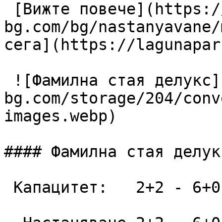
 [Вижте повече](https://lagunapark-
bg.com/bg/nastanyavane/
сега](https://lagunapar
 ![Фамилна стая делукс](https://lagunapark-
bg.com/storage/204/conv
images.webp)

#### Фамилна стая делукс
 Капацитет:   2+2 - 6+0  52 m2
