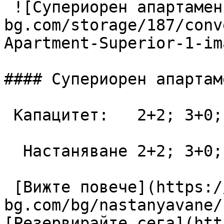
 ![Супериорен апартамент](https://lagunapark-
bg.com/storage/187/conv
Apartment-Superior-1-im
#### Супериорен апартаме
 Капацитет:   2+2; 3+0; 3+1; 4+0  48 m2

  Настаняване 2+2; 3+0; 3+1; 4+0

 [Вижте повече](https://lagunapark-
bg.com/bg/nastanyavane/
[Резервирайте сега](htt