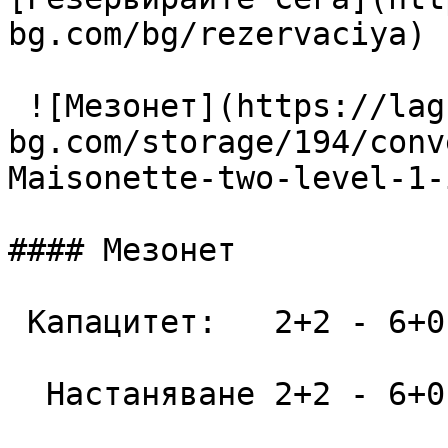
bg.com/bg/rezervaciya) 

 ![Мезонет](https://lagunapark-
bg.com/storage/194/conv
Maisonette-two-level-1-
#### Мезонет

 Капацитет:   2+2 - 6+0  52 m2

  Настаняване 2+2 - 6+0
