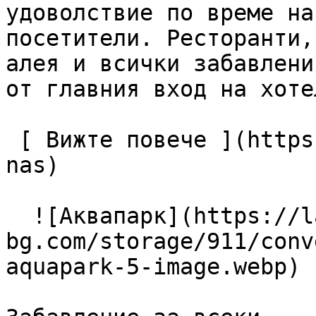
удоволствие по време на
посетители. Ресторанти,
алея и всички забавлени
от главния вход на хотел
 [ Вижте повече ](https://lagunapark-bg.com/bg/za-
nas) 

  ![Аквапарк](https://lagunapark-
bg.com/storage/911/conv
aquapark-5-image.webp) 
