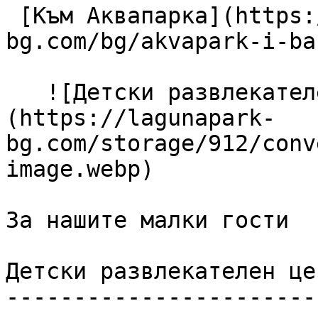
 [Към Аквапарка](https://lagunapark-
bg.com/bg/akvapark-i-ba
   ![Детски развлекателен център]
(https://lagunapark-
bg.com/storage/912/conv
image.webp) 

За нашите малки гости

Детски развлекателен цен
------------------------