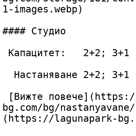
1-images.webp)

#### Студио

 Капацитет:   2+2; 3+1  42 m2

  Настаняване 2+2; 3+1

 [Вижте повече](https://lagunapark-
bg.com/bg/nastanyavane/
(https://lagunapark-bg.