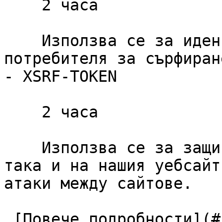
    2 часа

    Използва се за идентифициране на сесията на 
потребителя за сърфиране
- XSRF-TOKEN

    2 часа

    Използва се за защита както на потребителя, 
така и на нашия уебсайт
атаки между сайтове.

 [Повече подробности](#cookies-policy-essentials) 
