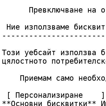
      Превключване на опциите за контакт 

 Ние използваме бисквитки

------------------------
Този уебсайт използва б
цялостното потребителск
    Приемам само необходимите     Приемам всички  

 [ Персонализиране    ](#cookies-policy-customize)       
**Основни бисквитки** И