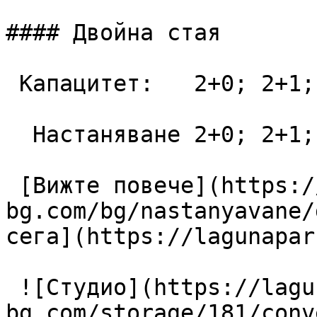
#### Двойна стая

 Капацитет:   2+0; 2+1; 3+0  28 m2

  Настаняване 2+0; 2+1; 3+0

 [Вижте повече](https://lagunapark-
bg.com/bg/nastanyavane/
сега](https://lagunapar
 ![Студио](https://lagunapark-
bg.com/storage/181/conv