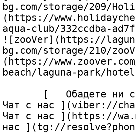
bg.com/storage/209/Holi
(https://www.holidayche
aqua-club/332ccdba-ad7f
![zooVer](https://lagun
bg.com/storage/210/zooV
(https://www.zoover.com
beach/laguna-park/hotel)
       [   Обадете ни се ](tel:+35955427076) [  
Чат с нас ](viber://chat
Чат с нас ](https://wa.
нас ](tg://resolve?phon