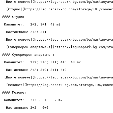
 [Вижте повече](https://lagunapark-bg.com/bg/nastanyavane/dvoyna-staya) [Резервирайте сега](https://lagunapark-bg.com/bg/rezervaciya) 

 ![Студио](https://lagunapark-bg.com/storage/181/conversions/Laguna-Park-Studio-1-images.webp)

#### Студио

 Капацитет:   2+2; 3+1  42 m2

  Настаняване 2+2; 3+1

 [Вижте повече](https://lagunapark-bg.com/bg/nastanyavane/studio) [Резервирайте сега](https://lagunapark-bg.com/bg/rezervaciya) 

 ![Супериорен апартамент](https://lagunapark-bg.com/storage/187/conversions/Laguna-Park-Apartment-Superior-1-images.webp)

#### Супериорен апартамент

 Капацитет:   2+2; 3+0; 3+1; 4+0  48 m2

  Настаняване 2+2; 3+0; 3+1; 4+0

 [Вижте повече](https://lagunapark-bg.com/bg/nastanyavane/superioren-apartament) [Резервирайте сега](https://lagunapark-bg.com/bg/rezervaciya) 

 ![Мезонет](https://lagunapark-bg.com/storage/194/conversions/Laguna-Park--Maisonette-two-level-1-images.webp)

#### Мезонет

 Капацитет:   2+2 - 6+0  52 m2

  Настаняване 2+2 - 6+0
