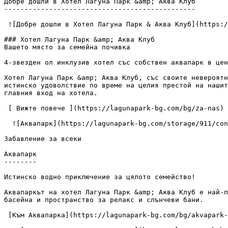
Добре дошли в Хотел Лагуна Парк &amp; Аква Клуб

-----------------------------------------------

 ![Добре дошли в Хотел Лагуна Парк & Аква Клуб](https://lagunapark-bg.com/storage/151/1-Laguna-Park-%26-Aqua-club-Main-photo.jpg) 

### Хотел Лагуна Парк &amp; Аква Клуб

Вашето място за семейна почивка

4-звезден ол инклузив хотел със собствен аквапарк в цен
Хотел Лагуна Парк &amp; Аква Клуб, със своите невероятн
истинско удоволствие по време на целия престой на нашит
главния вход на хотела.

 [ Вижте повече ](https://lagunapark-bg.com/bg/za-nas) 

  ![Аквапарк](https://lagunapark-bg.com/storage/911/conversions/laguna-park-aquapark-5-image.webp) 

Забавление за всеки

Аквапарк

--------

Истинско водно приключение за цялото семейство!

Аквапаркът на хотел Лагуна Парк &amp; Аква Клуб е най-п
басейна и пространство за релакс и слънчеви бани.

 [Към Аквапарка](https://lagunapark-bg.com/bg/akvapark-i-baseyni) 
