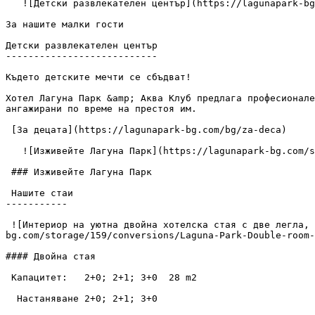
   ![Детски развлекателен център](https://lagunapark-bg.com/storage/912/conversions/kids-center-1-image.webp) 

За нашите малки гости

Детски развлекателен център

---------------------------

Където детските мечти се сбъдват!

Хотел Лагуна Парк &amp; Аква Клуб предлага професионале
ангажирани по време на престоя им.

 [За децата](https://lagunapark-bg.com/bg/za-deca) 

   ![Изживейте Лагуна Парк](https://lagunapark-bg.com/storage/157/IMG_4611.JPG)

 ### Изживейте Лагуна Парк

 Нашите стаи

-----------

 ![Интериор на уютна двойна хотелска стая с две легла, дървени мебели, бюро и голям прозорец с бежови завеси в топла и приветлива обстановка.](https://lagunapark-
bg.com/storage/159/conversions/Laguna-Park-Double-room-
#### Двойна стая

 Капацитет:   2+0; 2+1; 3+0  28 m2

  Настаняване 2+0; 2+1; 3+0
