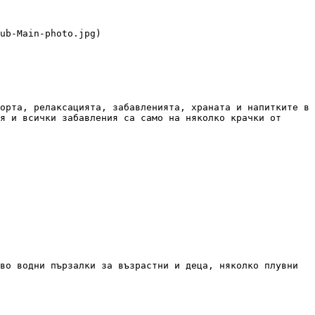
орта, релаксацията, забавленията, храната и напитките в 
я и всички забавления са само на няколко крачки от 
во водни пързалки за възрастни и деца, няколко плувни 