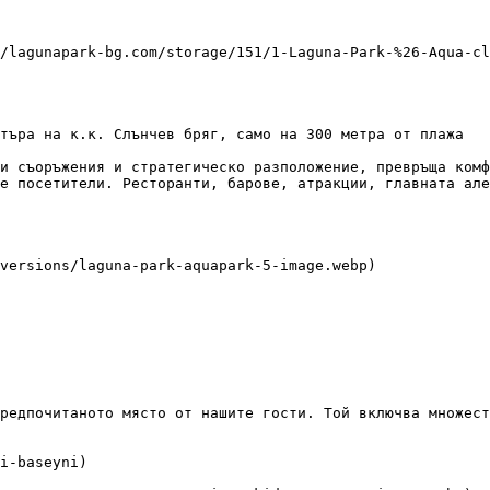
търа на к.к. Слънчев бряг, само на 300 метра от плажа

и съоръжения и стратегическо разположение, превръща комф
е посетители. Ресторанти, барове, атракции, главната але
редпочитаното място от нашите гости. Той включва множест