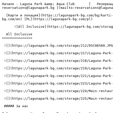
Начало - Laguna Park &amp; Aqua Club       [   Резерваци
reservations@lagunapark.bg ](mailto:reservations@laguna
  [Карти и локация](https://lagunapark-bg.com/bg/karti-i-lokaciya) [Лоялна програма](https://lagunapark-bg.com/bg/loyalna-programa)  BG    [EN](https://lagunapark-
bg.com/en) [PL](https://lagunapark-bg.com/pl) 

      ![All Inclusive](https://lagunapark-bg.com/storage/211/DSC06503.JPG)

  All Inclusive 

===============

 ![](https://lagunapark-bg.com/storage/212/DSC06560.JPG)

 ![](https://lagunapark-bg.com/storage/217/Laguna-Park-Aquapark-10.jpg)

 ![](https://lagunapark-bg.com/storage/218/Laguna-Park-Aquapark-5.jpg)

 ![](https://lagunapark-bg.com/storage/219/Laguna-Park-Octopus-Kids-pool-1.jpg)

 ![](https://lagunapark-bg.com/storage/221/Laguna-Park-Pirate-Ship-Kids-pool-3.jpg)

 ![](https://lagunapark-bg.com/storage/223/Laguna-Park-Pirate-Ship-pool.jpg)

 ![](https://lagunapark-bg.com/storage/224/Main-restaurant-10.jpg)

 ![](https://lagunapark-bg.com/storage/225/Main-restaurant-12.jpg)

 ##### За нас
