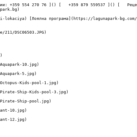
и: +359 554 270 76 ]() [   +359 879 559537 ]() [   Рецепци
park.bg) 
