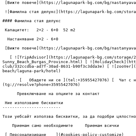
 [Вижте повече](https://lagunapark-bg.com/bg/nastanyavane/mezonet) [Резервирайте сега](https://lagunapark-bg.com/bg/rezervaciya) 

 ![Фамилна стая делукс](https://lagunapark-bg.com/storage/204/conversions/GDD_6006-images.webp)

#### Фамилна стая делукс

 Капацитет:   2+2 - 6+0  52 m2

  Настаняване 2+2 - 6+0

 [Вижте повече](https://lagunapark-bg.com/bg/nastanyavane/familna-staya-deluks) [Резервирайте сега](https://lagunapark-bg.com/bg/rezervaciya) 

   [ ![TripAdvisor](https://lagunapark-bg.com/storage/208/TripAdvisor.jpg) ](https://www.tripadvisor.com/Hotel_Review-g499086-d943908-Reviews-Laguna_Park_Aqua_Club-
Sunny_Beach_Burgas_Province.html) [ ![HolidayCheck](htt
club/332ccdba-ad7f-30ad-8631-b90f3c3dda3e) [ ![zooVer](
beach/laguna-park/hotel) 

       [   Обадете ни се ](tel:+35955427076) [  Чат с нас ](viber://chat/?number=%2B35955427076) [  Чат с нас ](https://wa.me/35955427076) [  Чат с нас ]
(tg://resolve?phone=35955427076) 

      Превключване на опциите за контакт 

 Ние използваме бисквитки

------------------------

Този уебсайт използва бисквитки, за да подобри цялостно
    Приемам само необходимите     Приемам всички  

 [ Персонализиране    ](#cookies-policy-customize)       **Основни бисквитки** Има някои бисквитки, които трябва да включим, за да функционират определени уеб 