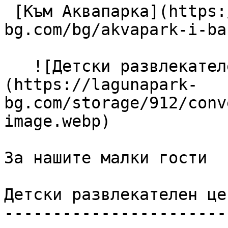
 [Към Аквапарка](https://lagunapark-
bg.com/bg/akvapark-i-ba
   ![Детски развлекателен център]
(https://lagunapark-
bg.com/storage/912/conv
image.webp) 

За нашите малки гости

Детски развлекателен цен
------------------------