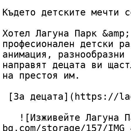
Където детските мечти с
Хотел Лагуна Парк &amp;
професионален детски ра
анимация, разнообразни 
направят децата ви щаст
на престоя им.

 [За децата](https://lagunapark-bg.com/bg/za-deca) 

   ![Изживейте Лагуна Парк](https://lagunapark-
bg.com/storage/157/IMG_