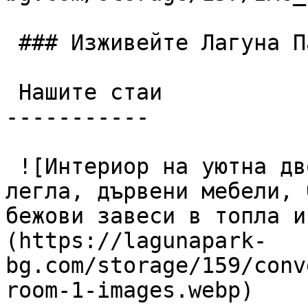
 ### Изживейте Лагуна Парк

 Нашите стаи

-----------

 ![Интериор на уютна двойна хотелска стая с две 
легла, дървени мебели, 
бежови завеси в топла и
(https://lagunapark-
bg.com/storage/159/conv
room-1-images.webp)
