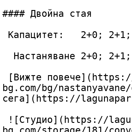
#### Двойна стая

 Капацитет:   2+0; 2+1; 3+0  28 m2

  Настаняване 2+0; 2+1; 3+0

 [Вижте повече](https://lagunapark-
bg.com/bg/nastanyavane/
сега](https://lagunapar
 ![Студио](https://lagunapark-
bg.com/storage/181/conv