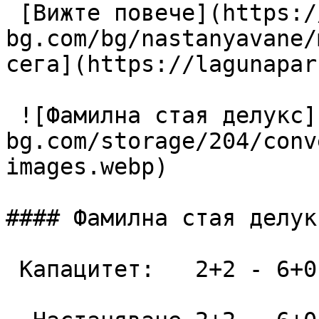
 [Вижте повече](https://lagunapark-
bg.com/bg/nastanyavane/
сега](https://lagunapar
 ![Фамилна стая делукс](https://lagunapark-
bg.com/storage/204/conv
images.webp)

#### Фамилна стая делукс
 Капацитет:   2+2 - 6+0  52 m2
