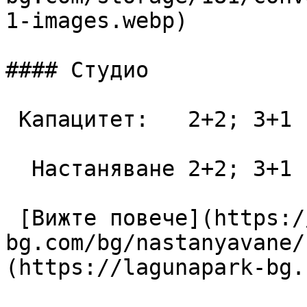
1-images.webp)

#### Студио

 Капацитет:   2+2; 3+1  42 m2

  Настаняване 2+2; 3+1

 [Вижте повече](https://lagunapark-
bg.com/bg/nastanyavane/
(https://lagunapark-bg.