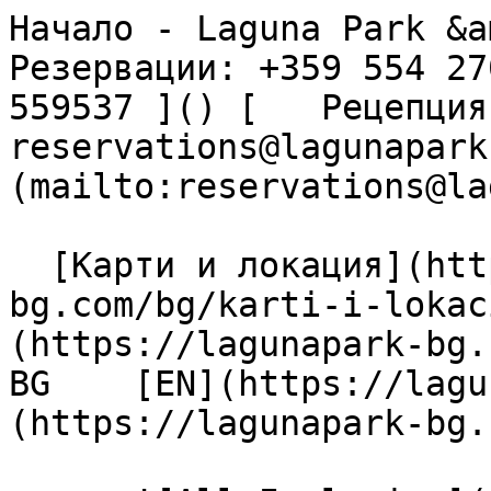
Начало - Laguna Park &am
Резервации: +359 554 27
559537 ]() [   Рецепция: 
reservations@lagunapark
(mailto:reservations@la
  [Карти и локация](https://lagunapark-
bg.com/bg/karti-i-lokac
(https://lagunapark-bg.c
BG    [EN](https://lagu
(https://lagunapark-bg.