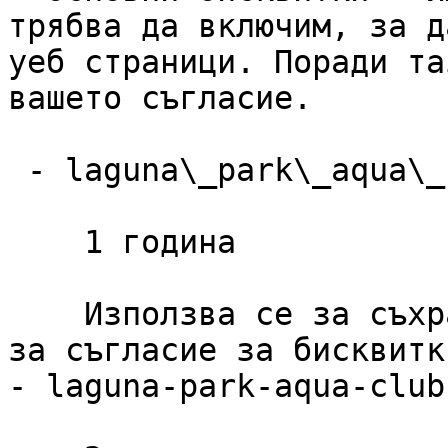
трябва да включим, за д
уеб страници. Поради та
вашето съгласие.

 - laguna\_park\_aqua\_club\_cookie\_consent

    1 година

    Използва се за съхраняване на предпочитанията 
за съгласие за бисквитк
- laguna-park-aqua-club