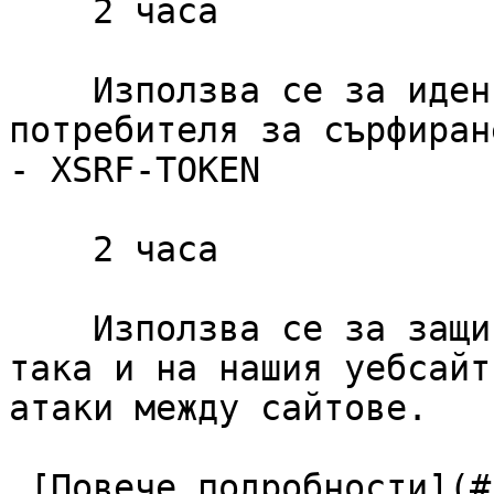
    2 часа

    Използва се за идентифициране на сесията на 
потребителя за сърфиране
- XSRF-TOKEN

    2 часа

    Използва се за защита както на потребителя, 
така и на нашия уебсайт
атаки между сайтове.

 [Повече подробности](#cookies-policy-essentials) 
