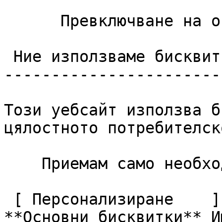
      Превключване на опциите за контакт 

 Ние използваме бисквитки

------------------------
Този уебсайт използва б
цялостното потребителск
    Приемам само необходимите     Приемам всички  

 [ Персонализиране    ](#cookies-policy-customize)       
**Основни бисквитки** И