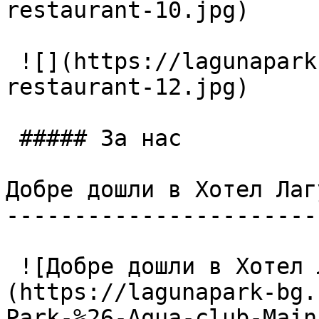
restaurant-10.jpg)

 ![](https://lagunapark-bg.com/storage/225/Main-
restaurant-12.jpg)

 ##### За нас

Добре дошли в Хотел Лаг
-----------------------
 ![Добре дошли в Хотел Лагуна Парк & Аква Клуб]
(https://lagunapark-bg.
Park-%26-Aqua-club-Main