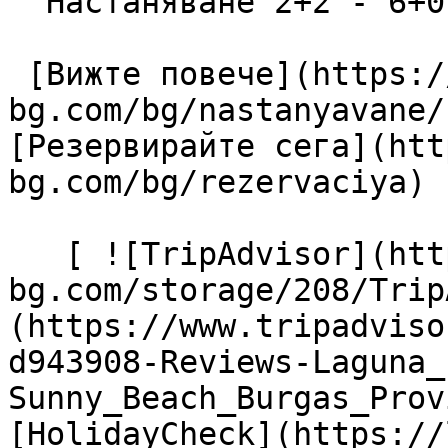
  Настаняване 2+2 - 6+0

 [Вижте повече](https://lagunapark-
bg.com/bg/nastanyavane/
[Резервирайте сега](htt
bg.com/bg/rezervaciya) 

   [ ![TripAdvisor](https://lagunapark-
bg.com/storage/208/Trip
(https://www.tripadviso
d943908-Reviews-Laguna_
Sunny_Beach_Burgas_Prov
[HolidayCheck](https://