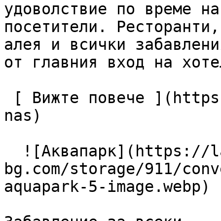
удоволствие по време на
посетители. Ресторанти,
алея и всички забавлени
от главния вход на хотел
 [ Вижте повече ](https://lagunapark-bg.com/bg/za-
nas) 

  ![Аквапарк](https://lagunapark-
bg.com/storage/911/conv
aquapark-5-image.webp) 
