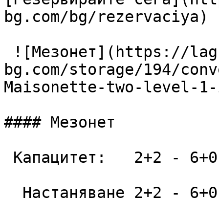
bg.com/bg/rezervaciya) 

 ![Мезонет](https://lagunapark-
bg.com/storage/194/conv
Maisonette-two-level-1-
#### Мезонет

 Капацитет:   2+2 - 6+0  52 m2

  Настаняване 2+2 - 6+0
