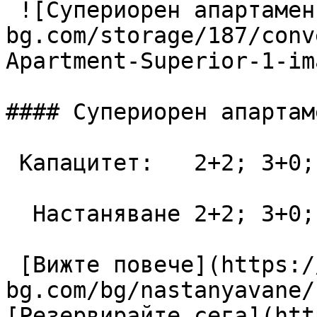
 ![Супериорен апартамент](https://lagunapark-
bg.com/storage/187/conv
Apartment-Superior-1-im
#### Супериорен апартаме
 Капацитет:   2+2; 3+0; 3+1; 4+0  48 m2

  Настаняване 2+2; 3+0; 3+1; 4+0

 [Вижте повече](https://lagunapark-
bg.com/bg/nastanyavane/
[Резервирайте сега](htt