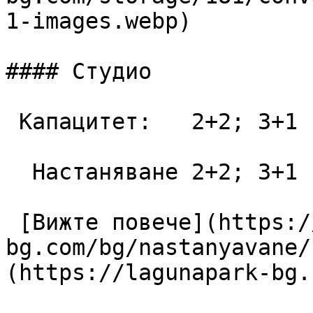
1-images.webp)

#### Студио

 Капацитет:   2+2; 3+1  42 m2

  Настаняване 2+2; 3+1

 [Вижте повече](https://lagunapark-
bg.com/bg/nastanyavane/
(https://lagunapark-bg.