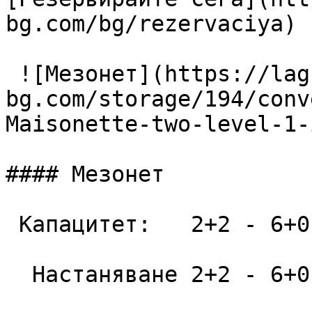
bg.com/bg/rezervaciya) 

 ![Мезонет](https://lagunapark-
bg.com/storage/194/conv
Maisonette-two-level-1-
#### Мезонет

 Капацитет:   2+2 - 6+0  52 m2

  Настаняване 2+2 - 6+0
