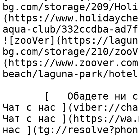
bg.com/storage/209/Holi
(https://www.holidayche
aqua-club/332ccdba-ad7f
![zooVer](https://lagun
bg.com/storage/210/zooV
(https://www.zoover.com
beach/laguna-park/hotel)
       [   Обадете ни се ](tel:+35955427076) [  
Чат с нас ](viber://chat
Чат с нас ](https://wa.
нас ](tg://resolve?phon