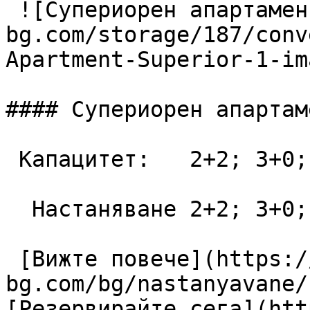
 ![Супериорен апартамент](https://lagunapark-
bg.com/storage/187/conv
Apartment-Superior-1-im
#### Супериорен апартаме
 Капацитет:   2+2; 3+0; 3+1; 4+0  48 m2

  Настаняване 2+2; 3+0; 3+1; 4+0

 [Вижте повече](https://lagunapark-
bg.com/bg/nastanyavane/
[Резервирайте сега](htt