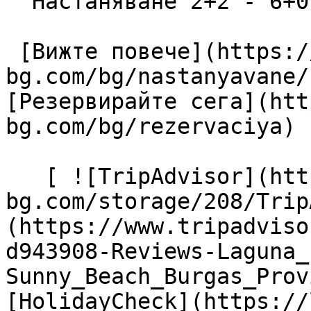
  Настаняване 2+2 - 6+0

 [Вижте повече](https://lagunapark-
bg.com/bg/nastanyavane/
[Резервирайте сега](htt
bg.com/bg/rezervaciya) 

   [ ![TripAdvisor](https://lagunapark-
bg.com/storage/208/Trip
(https://www.tripadviso
d943908-Reviews-Laguna_
Sunny_Beach_Burgas_Prov
[HolidayCheck](https://