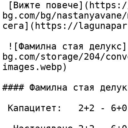
 [Вижте повече](https://lagunapark-
bg.com/bg/nastanyavane/
сега](https://lagunapar
 ![Фамилна стая делукс](https://lagunapark-
bg.com/storage/204/conv
images.webp)

#### Фамилна стая делукс
 Капацитет:   2+2 - 6+0  52 m2
