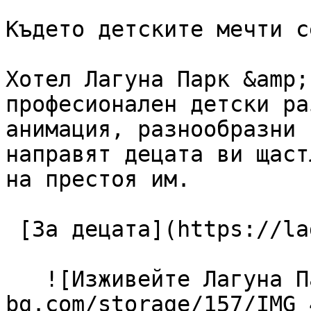
Където детските мечти с
Хотел Лагуна Парк &amp;
професионален детски ра
анимация, разнообразни 
направят децата ви щаст
на престоя им.

 [За децата](https://lagunapark-bg.com/bg/za-deca) 

   ![Изживейте Лагуна Парк](https://lagunapark-
bg.com/storage/157/IMG_