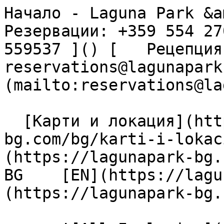
Начало - Laguna Park &am
Резервации: +359 554 27
559537 ]() [   Рецепция: 
reservations@lagunapark
(mailto:reservations@la
  [Карти и локация](https://lagunapark-
bg.com/bg/karti-i-lokac
(https://lagunapark-bg.c
BG    [EN](https://lagu
(https://lagunapark-bg.