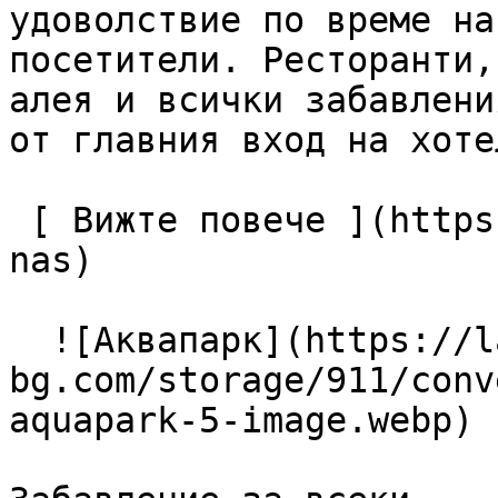
удоволствие по време на
посетители. Ресторанти,
алея и всички забавлени
от главния вход на хотел
 [ Вижте повече ](https://lagunapark-bg.com/bg/za-
nas) 

  ![Аквапарк](https://lagunapark-
bg.com/storage/911/conv
aquapark-5-image.webp) 
