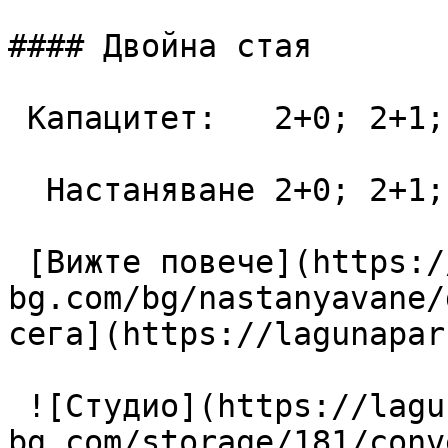
#### Двойна стая

 Капацитет:   2+0; 2+1; 3+0  28 m2

  Настаняване 2+0; 2+1; 3+0

 [Вижте повече](https://lagunapark-
bg.com/bg/nastanyavane/
сега](https://lagunapar
 ![Студио](https://lagunapark-
bg.com/storage/181/conv