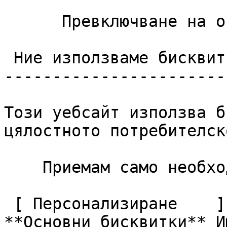
      Превключване на опциите за контакт 

 Ние използваме бисквитки

------------------------
Този уебсайт използва б
цялостното потребителск
    Приемам само необходимите     Приемам всички  

 [ Персонализиране    ](#cookies-policy-customize)       
**Основни бисквитки** И