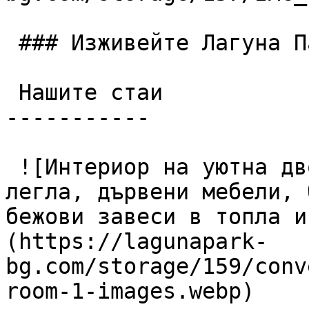
 ### Изживейте Лагуна Парк

 Нашите стаи

-----------

 ![Интериор на уютна двойна хотелска стая с две 
легла, дървени мебели, 
бежови завеси в топла и
(https://lagunapark-
bg.com/storage/159/conv
room-1-images.webp)
