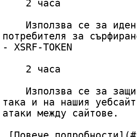
    2 часа

    Използва се за идентифициране на сесията на 
потребителя за сърфиране
- XSRF-TOKEN

    2 часа

    Използва се за защита както на потребителя, 
така и на нашия уебсайт
атаки между сайтове.

 [Повече подробности](#cookies-policy-essentials) 
