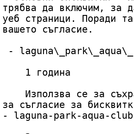
трябва да включим, за д
уеб страници. Поради та
вашето съгласие.

 - laguna\_park\_aqua\_club\_cookie\_consent

    1 година

    Използва се за съхраняване на предпочитанията 
за съгласие за бисквитк
- laguna-park-aqua-club