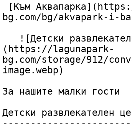
 [Към Аквапарка](https://lagunapark-
bg.com/bg/akvapark-i-ba
   ![Детски развлекателен център]
(https://lagunapark-
bg.com/storage/912/conv
image.webp) 

За нашите малки гости

Детски развлекателен цен
------------------------