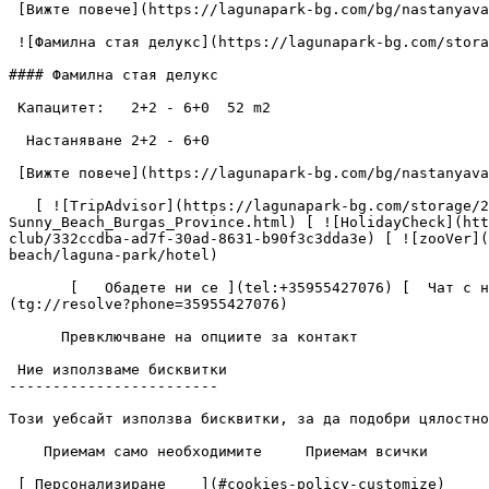
 [Вижте повече](https://lagunapark-bg.com/bg/nastanyavane/mezonet) [Резервирайте сега](https://lagunapark-bg.com/bg/rezervaciya) 

 ![Фамилна стая делукс](https://lagunapark-bg.com/storage/204/conversions/GDD_6006-images.webp)

#### Фамилна стая делукс

 Капацитет:   2+2 - 6+0  52 m2

  Настаняване 2+2 - 6+0

 [Вижте повече](https://lagunapark-bg.com/bg/nastanyavane/familna-staya-deluks) [Резервирайте сега](https://lagunapark-bg.com/bg/rezervaciya) 

   [ ![TripAdvisor](https://lagunapark-bg.com/storage/208/TripAdvisor.jpg) ](https://www.tripadvisor.com/Hotel_Review-g499086-d943908-Reviews-Laguna_Park_Aqua_Club-
Sunny_Beach_Burgas_Province.html) [ ![HolidayCheck](htt
club/332ccdba-ad7f-30ad-8631-b90f3c3dda3e) [ ![zooVer](
beach/laguna-park/hotel) 

       [   Обадете ни се ](tel:+35955427076) [  Чат с нас ](viber://chat/?number=%2B35955427076) [  Чат с нас ](https://wa.me/35955427076) [  Чат с нас ]
(tg://resolve?phone=35955427076) 

      Превключване на опциите за контакт 

 Ние използваме бисквитки

------------------------

Този уебсайт използва бисквитки, за да подобри цялостно
    Приемам само необходимите     Приемам всички  

 [ Персонализиране    ](#cookies-policy-customize)       **Основни бисквитки** Има някои бисквитки, които трябва да включим, за да функционират определени уеб 