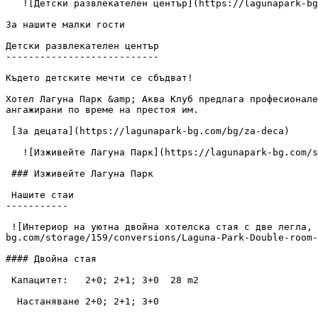
   ![Детски развлекателен център](https://lagunapark-bg.com/storage/912/conversions/kids-center-1-image.webp) 

За нашите малки гости

Детски развлекателен център

---------------------------

Където детските мечти се сбъдват!

Хотел Лагуна Парк &amp; Аква Клуб предлага професионале
ангажирани по време на престоя им.

 [За децата](https://lagunapark-bg.com/bg/za-deca) 

   ![Изживейте Лагуна Парк](https://lagunapark-bg.com/storage/157/IMG_4611.JPG)

 ### Изживейте Лагуна Парк

 Нашите стаи

-----------

 ![Интериор на уютна двойна хотелска стая с две легла, дървени мебели, бюро и голям прозорец с бежови завеси в топла и приветлива обстановка.](https://lagunapark-
bg.com/storage/159/conversions/Laguna-Park-Double-room-
#### Двойна стая

 Капацитет:   2+0; 2+1; 3+0  28 m2

  Настаняване 2+0; 2+1; 3+0
