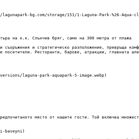
търа на к.к. Слънчев бряг, само на 300 метра от плажа

и съоръжения и стратегическо разположение, превръща комф
е посетители. Ресторанти, барове, атракции, главната але
редпочитаното място от нашите гости. Той включва множест