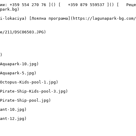
и: +359 554 270 76 ]() [   +359 879 559537 ]() [   Рецепци
park.bg) 
