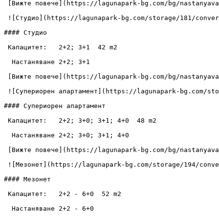
 [Вижте повече](https://lagunapark-bg.com/bg/nastanyavane/dvoyna-staya) [Резервирайте сега](https://lagunapark-bg.com/bg/rezervaciya) 

 ![Студио](https://lagunapark-bg.com/storage/181/conversions/Laguna-Park-Studio-1-images.webp)

#### Студио

 Капацитет:   2+2; 3+1  42 m2

  Настаняване 2+2; 3+1

 [Вижте повече](https://lagunapark-bg.com/bg/nastanyavane/studio) [Резервирайте сега](https://lagunapark-bg.com/bg/rezervaciya) 

 ![Супериорен апартамент](https://lagunapark-bg.com/storage/187/conversions/Laguna-Park-Apartment-Superior-1-images.webp)

#### Супериорен апартамент

 Капацитет:   2+2; 3+0; 3+1; 4+0  48 m2

  Настаняване 2+2; 3+0; 3+1; 4+0

 [Вижте повече](https://lagunapark-bg.com/bg/nastanyavane/superioren-apartament) [Резервирайте сега](https://lagunapark-bg.com/bg/rezervaciya) 

 ![Мезонет](https://lagunapark-bg.com/storage/194/conversions/Laguna-Park--Maisonette-two-level-1-images.webp)

#### Мезонет

 Капацитет:   2+2 - 6+0  52 m2

  Настаняване 2+2 - 6+0
