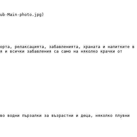
орта, релаксацията, забавленията, храната и напитките в 
я и всички забавления са само на няколко крачки от 
во водни пързалки за възрастни и деца, няколко плувни 