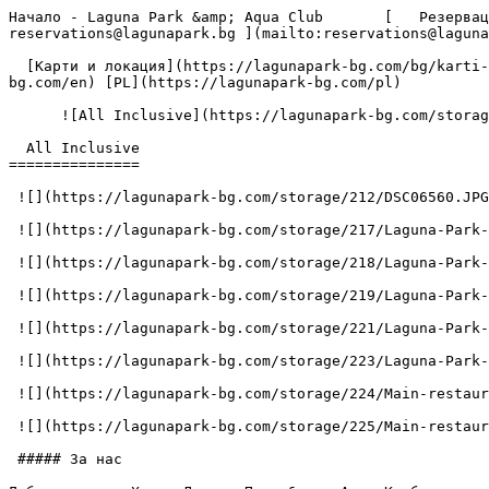
Начало - Laguna Park &amp; Aqua Club       [   Резерваци
reservations@lagunapark.bg ](mailto:reservations@laguna
  [Карти и локация](https://lagunapark-bg.com/bg/karti-i-lokaciya) [Лоялна програма](https://lagunapark-bg.com/bg/loyalna-programa)  BG    [EN](https://lagunapark-
bg.com/en) [PL](https://lagunapark-bg.com/pl) 

      ![All Inclusive](https://lagunapark-bg.com/storage/211/DSC06503.JPG)

  All Inclusive 

===============

 ![](https://lagunapark-bg.com/storage/212/DSC06560.JPG)

 ![](https://lagunapark-bg.com/storage/217/Laguna-Park-Aquapark-10.jpg)

 ![](https://lagunapark-bg.com/storage/218/Laguna-Park-Aquapark-5.jpg)

 ![](https://lagunapark-bg.com/storage/219/Laguna-Park-Octopus-Kids-pool-1.jpg)

 ![](https://lagunapark-bg.com/storage/221/Laguna-Park-Pirate-Ship-Kids-pool-3.jpg)

 ![](https://lagunapark-bg.com/storage/223/Laguna-Park-Pirate-Ship-pool.jpg)

 ![](https://lagunapark-bg.com/storage/224/Main-restaurant-10.jpg)

 ![](https://lagunapark-bg.com/storage/225/Main-restaurant-12.jpg)

 ##### За нас
