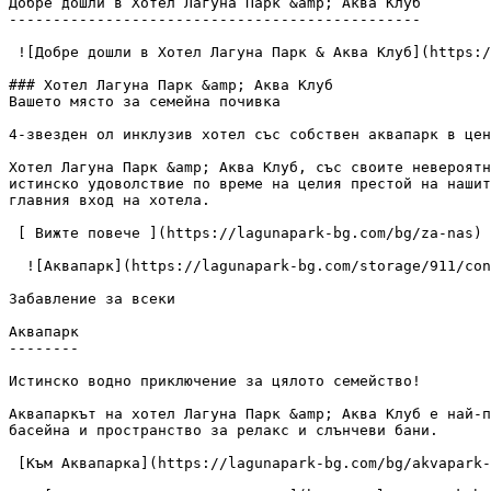
Добре дошли в Хотел Лагуна Парк &amp; Аква Клуб

-----------------------------------------------

 ![Добре дошли в Хотел Лагуна Парк & Аква Клуб](https://lagunapark-bg.com/storage/151/1-Laguna-Park-%26-Aqua-club-Main-photo.jpg) 

### Хотел Лагуна Парк &amp; Аква Клуб

Вашето място за семейна почивка

4-звезден ол инклузив хотел със собствен аквапарк в цен
Хотел Лагуна Парк &amp; Аква Клуб, със своите невероятн
истинско удоволствие по време на целия престой на нашит
главния вход на хотела.

 [ Вижте повече ](https://lagunapark-bg.com/bg/za-nas) 

  ![Аквапарк](https://lagunapark-bg.com/storage/911/conversions/laguna-park-aquapark-5-image.webp) 

Забавление за всеки

Аквапарк

--------

Истинско водно приключение за цялото семейство!

Аквапаркът на хотел Лагуна Парк &amp; Аква Клуб е най-п
басейна и пространство за релакс и слънчеви бани.

 [Към Аквапарка](https://lagunapark-bg.com/bg/akvapark-i-baseyni) 
