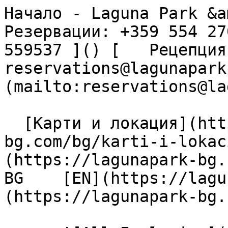
Начало - Laguna Park &am
Резервации: +359 554 27
559537 ]() [   Рецепция: 
reservations@lagunapark
(mailto:reservations@la
  [Карти и локация](https://lagunapark-
bg.com/bg/karti-i-lokac
(https://lagunapark-bg.c
BG    [EN](https://lagu
(https://lagunapark-bg.