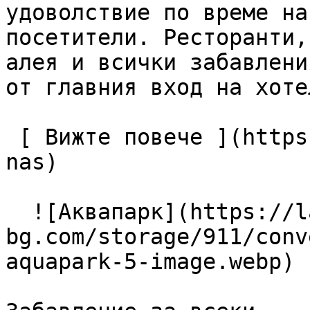
удоволствие по време на
посетители. Ресторанти,
алея и всички забавлени
от главния вход на хотел
 [ Вижте повече ](https://lagunapark-bg.com/bg/za-
nas) 

  ![Аквапарк](https://lagunapark-
bg.com/storage/911/conv
aquapark-5-image.webp) 
