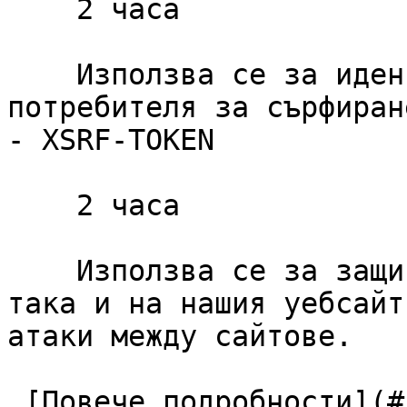
    2 часа

    Използва се за идентифициране на сесията на 
потребителя за сърфиране
- XSRF-TOKEN

    2 часа

    Използва се за защита както на потребителя, 
така и на нашия уебсайт
атаки между сайтове.

 [Повече подробности](#cookies-policy-essentials) 
