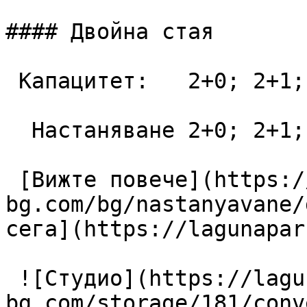
#### Двойна стая

 Капацитет:   2+0; 2+1; 3+0  28 m2

  Настаняване 2+0; 2+1; 3+0

 [Вижте повече](https://lagunapark-
bg.com/bg/nastanyavane/
сега](https://lagunapar
 ![Студио](https://lagunapark-
bg.com/storage/181/conv