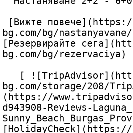
  Настаняване 2+2 - 6+0

 [Вижте повече](https://lagunapark-
bg.com/bg/nastanyavane/
[Резервирайте сега](htt
bg.com/bg/rezervaciya) 

   [ ![TripAdvisor](https://lagunapark-
bg.com/storage/208/Trip
(https://www.tripadviso
d943908-Reviews-Laguna_
Sunny_Beach_Burgas_Prov
[HolidayCheck](https://