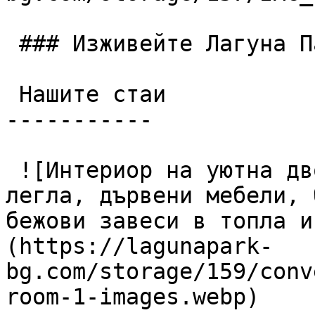
 ### Изживейте Лагуна Парк

 Нашите стаи

-----------

 ![Интериор на уютна двойна хотелска стая с две 
легла, дървени мебели, 
бежови завеси в топла и
(https://lagunapark-
bg.com/storage/159/conv
room-1-images.webp)
