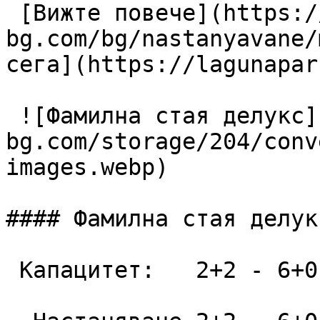
 [Вижте повече](https://lagunapark-
bg.com/bg/nastanyavane/
сега](https://lagunapar
 ![Фамилна стая делукс](https://lagunapark-
bg.com/storage/204/conv
images.webp)

#### Фамилна стая делукс
 Капацитет:   2+2 - 6+0  52 m2
