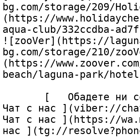
bg.com/storage/209/Holi
(https://www.holidayche
aqua-club/332ccdba-ad7f
![zooVer](https://lagun
bg.com/storage/210/zooV
(https://www.zoover.com
beach/laguna-park/hotel)
       [   Обадете ни се ](tel:+35955427076) [  
Чат с нас ](viber://chat
Чат с нас ](https://wa.
нас ](tg://resolve?phon