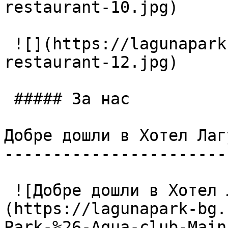
restaurant-10.jpg)

 ![](https://lagunapark-bg.com/storage/225/Main-
restaurant-12.jpg)

 ##### За нас

Добре дошли в Хотел Лаг
-----------------------
 ![Добре дошли в Хотел Лагуна Парк & Аква Клуб]
(https://lagunapark-bg.
Park-%26-Aqua-club-Main