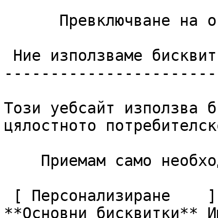
      Превключване на опциите за контакт 

 Ние използваме бисквитки

------------------------
Този уебсайт използва б
цялостното потребителск
    Приемам само необходимите     Приемам всички  

 [ Персонализиране    ](#cookies-policy-customize)       
**Основни бисквитки** И