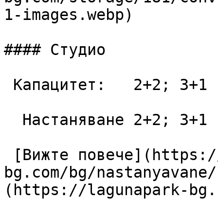
1-images.webp)

#### Студио

 Капацитет:   2+2; 3+1  42 m2

  Настаняване 2+2; 3+1

 [Вижте повече](https://lagunapark-
bg.com/bg/nastanyavane/
(https://lagunapark-bg.