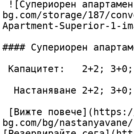
 ![Супериорен апартамент](https://lagunapark-
bg.com/storage/187/conv
Apartment-Superior-1-im
#### Супериорен апартаме
 Капацитет:   2+2; 3+0; 3+1; 4+0  48 m2

  Настаняване 2+2; 3+0; 3+1; 4+0

 [Вижте повече](https://lagunapark-
bg.com/bg/nastanyavane/
[Резервирайте сега](htt