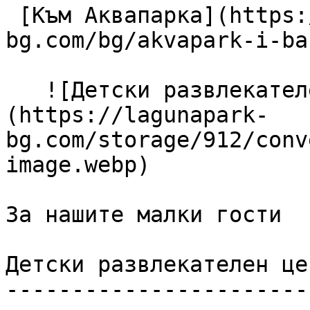
 [Към Аквапарка](https://lagunapark-
bg.com/bg/akvapark-i-ba
   ![Детски развлекателен център]
(https://lagunapark-
bg.com/storage/912/conv
image.webp) 

За нашите малки гости

Детски развлекателен цен
------------------------