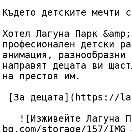
Където детските мечти с
Хотел Лагуна Парк &amp;
професионален детски ра
анимация, разнообразни 
направят децата ви щаст
на престоя им.

 [За децата](https://lagunapark-bg.com/bg/za-deca) 

   ![Изживейте Лагуна Парк](https://lagunapark-
bg.com/storage/157/IMG_