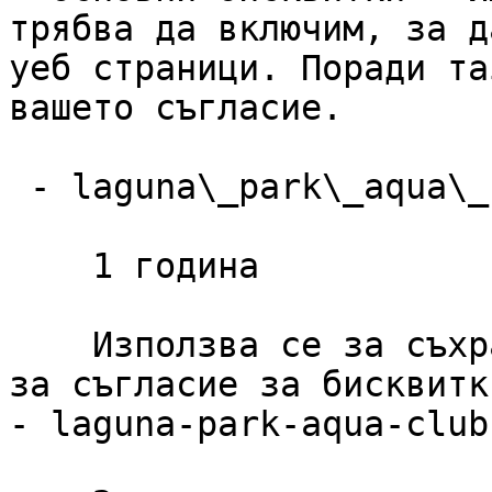
трябва да включим, за д
уеб страници. Поради та
вашето съгласие.

 - laguna\_park\_aqua\_club\_cookie\_consent

    1 година

    Използва се за съхраняване на предпочитанията 
за съгласие за бисквитк
- laguna-park-aqua-club