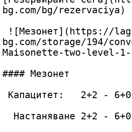
bg.com/bg/rezervaciya) 

 ![Мезонет](https://lagunapark-
bg.com/storage/194/conv
Maisonette-two-level-1-
#### Мезонет

 Капацитет:   2+2 - 6+0  52 m2

  Настаняване 2+2 - 6+0
