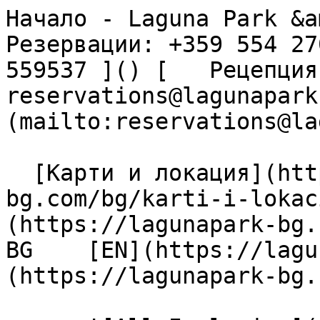
Начало - Laguna Park &am
Резервации: +359 554 27
559537 ]() [   Рецепция: 
reservations@lagunapark
(mailto:reservations@la
  [Карти и локация](https://lagunapark-
bg.com/bg/karti-i-lokac
(https://lagunapark-bg.c
BG    [EN](https://lagu
(https://lagunapark-bg.