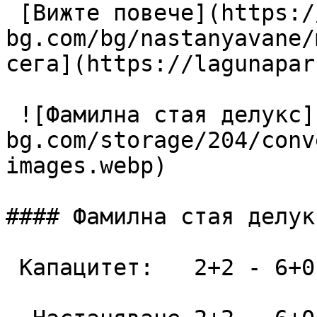
 [Вижте повече](https://lagunapark-
bg.com/bg/nastanyavane/
сега](https://lagunapar
 ![Фамилна стая делукс](https://lagunapark-
bg.com/storage/204/conv
images.webp)

#### Фамилна стая делукс
 Капацитет:   2+2 - 6+0  52 m2
