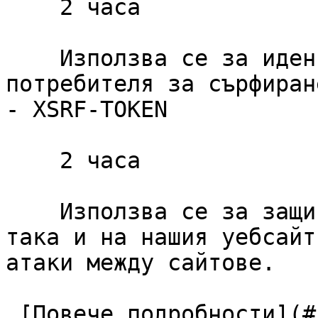
    2 часа

    Използва се за идентифициране на сесията на 
потребителя за сърфиране
- XSRF-TOKEN

    2 часа

    Използва се за защита както на потребителя, 
така и на нашия уебсайт
атаки между сайтове.

 [Повече подробности](#cookies-policy-essentials) 
