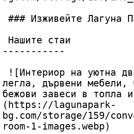
 ### Изживейте Лагуна Парк

 Нашите стаи

-----------

 ![Интериор на уютна двойна хотелска стая с две 
легла, дървени мебели, 
бежови завеси в топла и
(https://lagunapark-
bg.com/storage/159/conv
room-1-images.webp)
