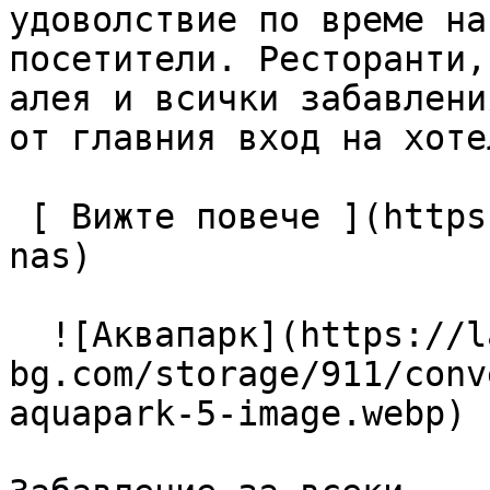
удоволствие по време на
посетители. Ресторанти,
алея и всички забавлени
от главния вход на хотел
 [ Вижте повече ](https://lagunapark-bg.com/bg/za-
nas) 

  ![Аквапарк](https://lagunapark-
bg.com/storage/911/conv
aquapark-5-image.webp) 
