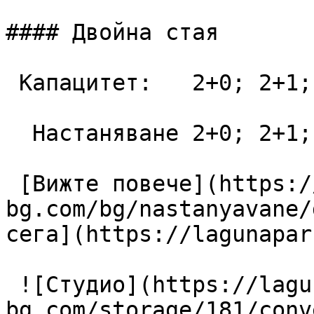
#### Двойна стая

 Капацитет:   2+0; 2+1; 3+0  28 m2

  Настаняване 2+0; 2+1; 3+0

 [Вижте повече](https://lagunapark-
bg.com/bg/nastanyavane/
сега](https://lagunapar
 ![Студио](https://lagunapark-
bg.com/storage/181/conv