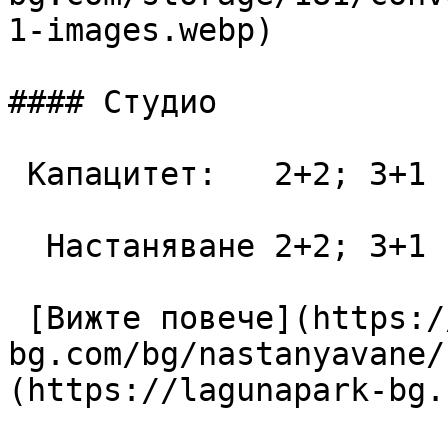
1-images.webp)

#### Студио

 Капацитет:   2+2; 3+1  42 m2

  Настаняване 2+2; 3+1

 [Вижте повече](https://lagunapark-
bg.com/bg/nastanyavane/
(https://lagunapark-bg.