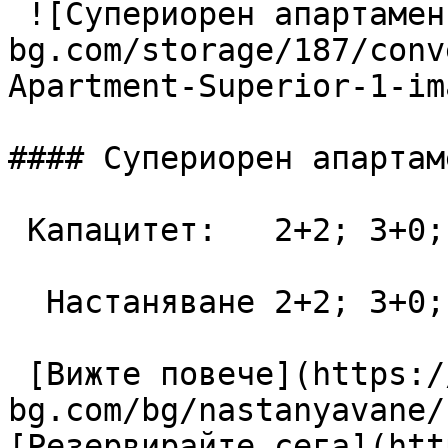
 ![Супериорен апартамент](https://lagunapark-
bg.com/storage/187/conv
Apartment-Superior-1-im
#### Супериорен апартаме
 Капацитет:   2+2; 3+0; 3+1; 4+0  48 m2

  Настаняване 2+2; 3+0; 3+1; 4+0

 [Вижте повече](https://lagunapark-
bg.com/bg/nastanyavane/
[Резервирайте сега](htt