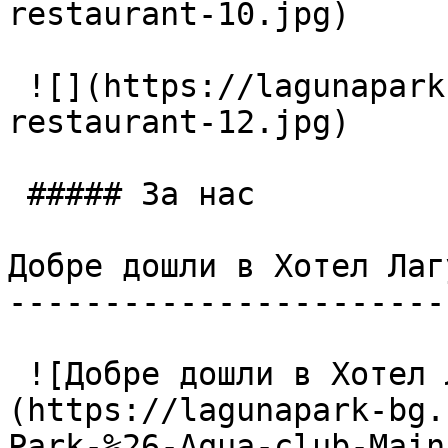
restaurant-10.jpg)

 ![](https://lagunapark-bg.com/storage/225/Main-
restaurant-12.jpg)

 ##### За нас

Добре дошли в Хотел Лаг
-----------------------
 ![Добре дошли в Хотел Лагуна Парк & Аква Клуб]
(https://lagunapark-bg.
Park-%26-Aqua-club-Main