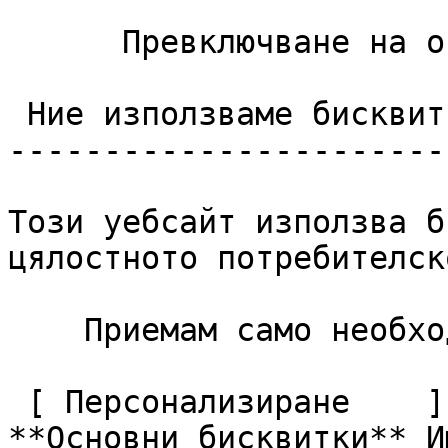
      Превключване на опциите за контакт 

 Ние използваме бисквитки

------------------------
Този уебсайт използва б
цялостното потребителск
    Приемам само необходимите     Приемам всички  

 [ Персонализиране    ](#cookies-policy-customize)       
**Основни бисквитки** И