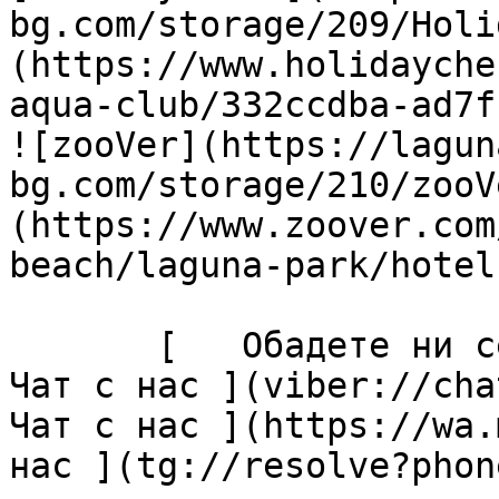
bg.com/storage/209/Holi
(https://www.holidayche
aqua-club/332ccdba-ad7f
![zooVer](https://lagun
bg.com/storage/210/zooV
(https://www.zoover.com
beach/laguna-park/hotel)
       [   Обадете ни се ](tel:+35955427076) [  
Чат с нас ](viber://chat
Чат с нас ](https://wa.
нас ](tg://resolve?phon