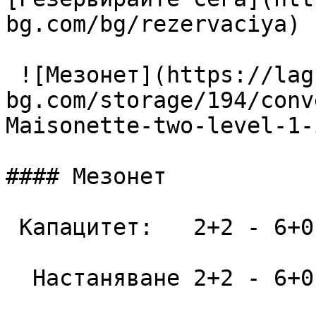
bg.com/bg/rezervaciya) 

 ![Мезонет](https://lagunapark-
bg.com/storage/194/conv
Maisonette-two-level-1-
#### Мезонет

 Капацитет:   2+2 - 6+0  52 m2

  Настаняване 2+2 - 6+0
