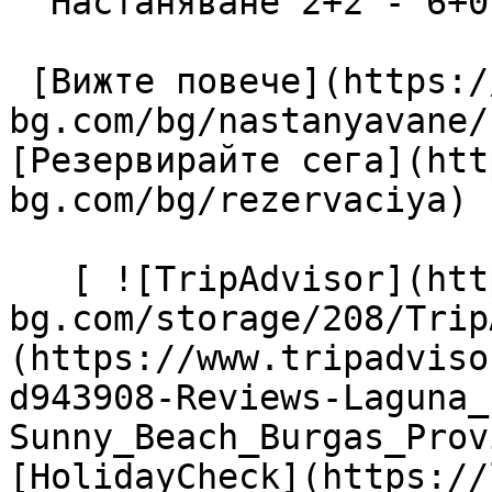
  Настаняване 2+2 - 6+0

 [Вижте повече](https://lagunapark-
bg.com/bg/nastanyavane/
[Резервирайте сега](htt
bg.com/bg/rezervaciya) 

   [ ![TripAdvisor](https://lagunapark-
bg.com/storage/208/Trip
(https://www.tripadviso
d943908-Reviews-Laguna_
Sunny_Beach_Burgas_Prov
[HolidayCheck](https://