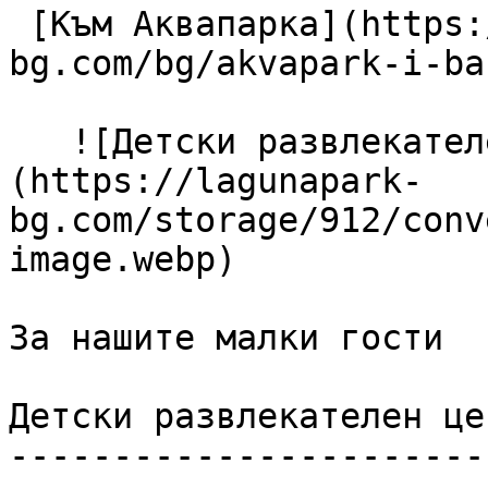
 [Към Аквапарка](https://lagunapark-
bg.com/bg/akvapark-i-ba
   ![Детски развлекателен център]
(https://lagunapark-
bg.com/storage/912/conv
image.webp) 

За нашите малки гости

Детски развлекателен цен
------------------------