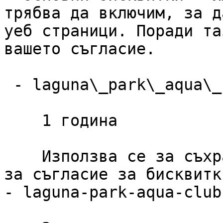
трябва да включим, за д
уеб страници. Поради та
вашето съгласие.

 - laguna\_park\_aqua\_club\_cookie\_consent

    1 година

    Използва се за съхраняване на предпочитанията 
за съгласие за бисквитк
- laguna-park-aqua-club