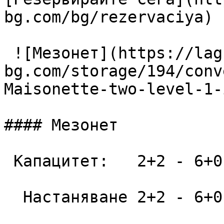
bg.com/bg/rezervaciya) 

 ![Мезонет](https://lagunapark-
bg.com/storage/194/conv
Maisonette-two-level-1-
#### Мезонет

 Капацитет:   2+2 - 6+0  52 m2

  Настаняване 2+2 - 6+0
