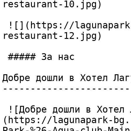
restaurant-10.jpg)

 ![](https://lagunapark-bg.com/storage/225/Main-
restaurant-12.jpg)

 ##### За нас

Добре дошли в Хотел Лаг
-----------------------
 ![Добре дошли в Хотел Лагуна Парк & Аква Клуб]
(https://lagunapark-bg.
Park-%26-Aqua-club-Main