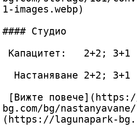
1-images.webp)

#### Студио

 Капацитет:   2+2; 3+1  42 m2

  Настаняване 2+2; 3+1

 [Вижте повече](https://lagunapark-
bg.com/bg/nastanyavane/
(https://lagunapark-bg.