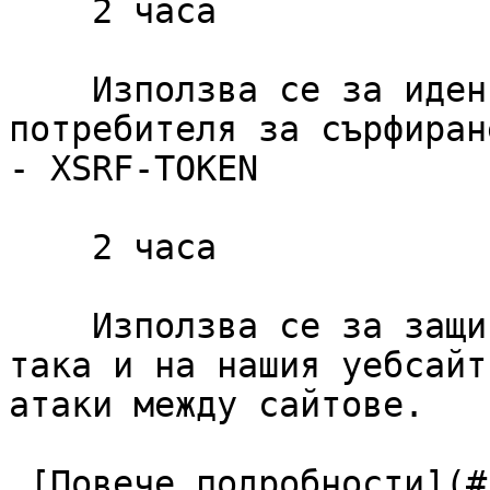
    2 часа

    Използва се за идентифициране на сесията на 
потребителя за сърфиране
- XSRF-TOKEN

    2 часа

    Използва се за защита както на потребителя, 
така и на нашия уебсайт
атаки между сайтове.

 [Повече подробности](#cookies-policy-essentials) 
