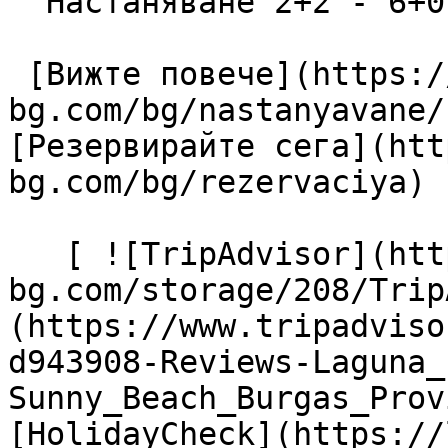
  Настаняване 2+2 - 6+0

 [Вижте повече](https://lagunapark-
bg.com/bg/nastanyavane/
[Резервирайте сега](htt
bg.com/bg/rezervaciya) 

   [ ![TripAdvisor](https://lagunapark-
bg.com/storage/208/Trip
(https://www.tripadviso
d943908-Reviews-Laguna_
Sunny_Beach_Burgas_Prov
[HolidayCheck](https://