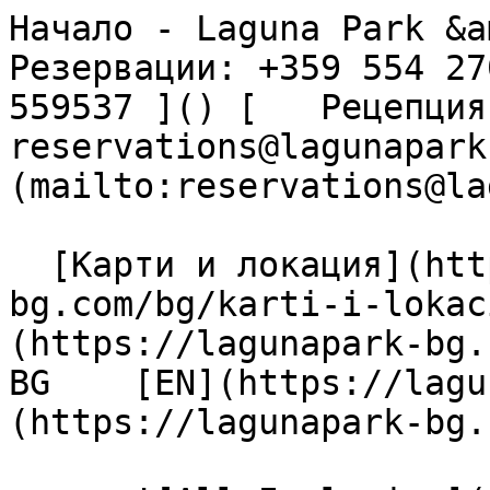
Начало - Laguna Park &am
Резервации: +359 554 27
559537 ]() [   Рецепция: 
reservations@lagunapark
(mailto:reservations@la
  [Карти и локация](https://lagunapark-
bg.com/bg/karti-i-lokac
(https://lagunapark-bg.c
BG    [EN](https://lagu
(https://lagunapark-bg.