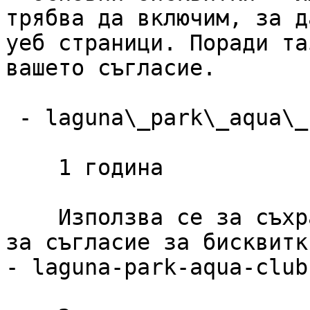
трябва да включим, за д
уеб страници. Поради та
вашето съгласие.

 - laguna\_park\_aqua\_club\_cookie\_consent

    1 година

    Използва се за съхраняване на предпочитанията 
за съгласие за бисквитк
- laguna-park-aqua-club