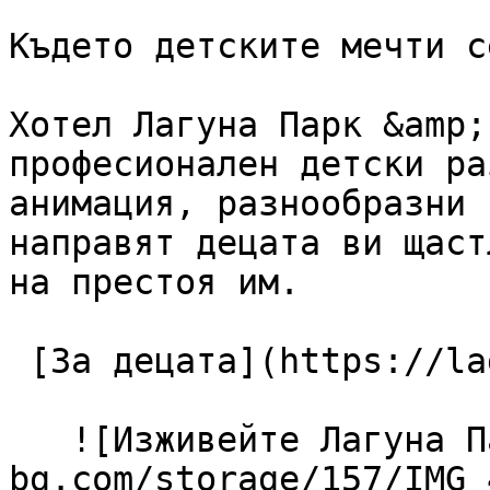
Където детските мечти с
Хотел Лагуна Парк &amp;
професионален детски ра
анимация, разнообразни 
направят децата ви щаст
на престоя им.

 [За децата](https://lagunapark-bg.com/bg/za-deca) 

   ![Изживейте Лагуна Парк](https://lagunapark-
bg.com/storage/157/IMG_