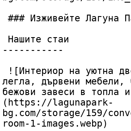
 ### Изживейте Лагуна Парк

 Нашите стаи

-----------

 ![Интериор на уютна двойна хотелска стая с две 
легла, дървени мебели, 
бежови завеси в топла и
(https://lagunapark-
bg.com/storage/159/conv
room-1-images.webp)
