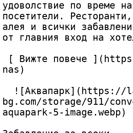
удоволствие по време на
посетители. Ресторанти,
алея и всички забавлени
от главния вход на хотел
 [ Вижте повече ](https://lagunapark-bg.com/bg/za-
nas) 

  ![Аквапарк](https://lagunapark-
bg.com/storage/911/conv
aquapark-5-image.webp) 
