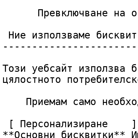
      Превключване на опциите за контакт 

 Ние използваме бисквитки

------------------------
Този уебсайт използва б
цялостното потребителск
    Приемам само необходимите     Приемам всички  

 [ Персонализиране    ](#cookies-policy-customize)       
**Основни бисквитки** И