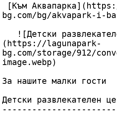
 [Към Аквапарка](https://lagunapark-
bg.com/bg/akvapark-i-ba
   ![Детски развлекателен център]
(https://lagunapark-
bg.com/storage/912/conv
image.webp) 

За нашите малки гости

Детски развлекателен цен
------------------------