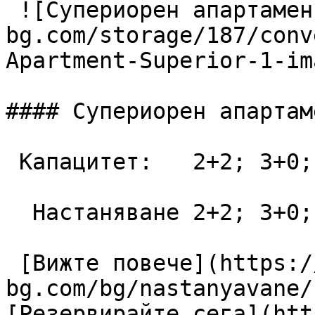
 ![Супериорен апартамент](https://lagunapark-
bg.com/storage/187/conv
Apartment-Superior-1-im
#### Супериорен апартаме
 Капацитет:   2+2; 3+0; 3+1; 4+0  48 m2

  Настаняване 2+2; 3+0; 3+1; 4+0

 [Вижте повече](https://lagunapark-
bg.com/bg/nastanyavane/
[Резервирайте сега](htt