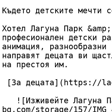
Където детските мечти с
Хотел Лагуна Парк &amp;
професионален детски ра
анимация, разнообразни 
направят децата ви щаст
на престоя им.

 [За децата](https://lagunapark-bg.com/bg/za-deca) 

   ![Изживейте Лагуна Парк](https://lagunapark-
bg.com/storage/157/IMG_