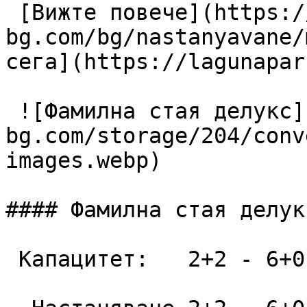
 [Вижте повече](https://lagunapark-
bg.com/bg/nastanyavane/
сега](https://lagunapar
 ![Фамилна стая делукс](https://lagunapark-
bg.com/storage/204/conv
images.webp)

#### Фамилна стая делукс
 Капацитет:   2+2 - 6+0  52 m2
