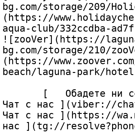
bg.com/storage/209/Holi
(https://www.holidayche
aqua-club/332ccdba-ad7f
![zooVer](https://lagun
bg.com/storage/210/zooV
(https://www.zoover.com
beach/laguna-park/hotel)
       [   Обадете ни се ](tel:+35955427076) [  
Чат с нас ](viber://chat
Чат с нас ](https://wa.
нас ](tg://resolve?phon