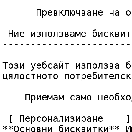
      Превключване на опциите за контакт 

 Ние използваме бисквитки

------------------------
Този уебсайт използва б
цялостното потребителск
    Приемам само необходимите     Приемам всички  

 [ Персонализиране    ](#cookies-policy-customize)       
**Основни бисквитки** И