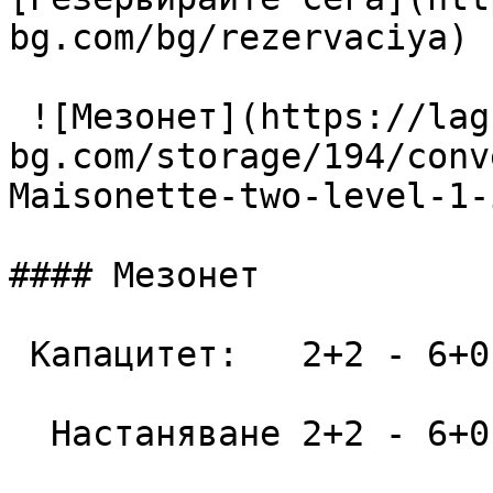
bg.com/bg/rezervaciya) 

 ![Мезонет](https://lagunapark-
bg.com/storage/194/conv
Maisonette-two-level-1-
#### Мезонет

 Капацитет:   2+2 - 6+0  52 m2

  Настаняване 2+2 - 6+0
