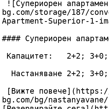
 ![Супериорен апартамент](https://lagunapark-
bg.com/storage/187/conv
Apartment-Superior-1-im
#### Супериорен апартаме
 Капацитет:   2+2; 3+0; 3+1; 4+0  48 m2

  Настаняване 2+2; 3+0; 3+1; 4+0

 [Вижте повече](https://lagunapark-
bg.com/bg/nastanyavane/
[Резервирайте сега](htt