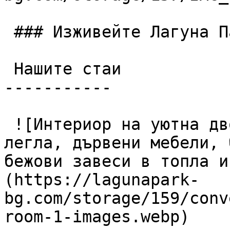
 ### Изживейте Лагуна Парк

 Нашите стаи

-----------

 ![Интериор на уютна двойна хотелска стая с две 
легла, дървени мебели, 
бежови завеси в топла и
(https://lagunapark-
bg.com/storage/159/conv
room-1-images.webp)
