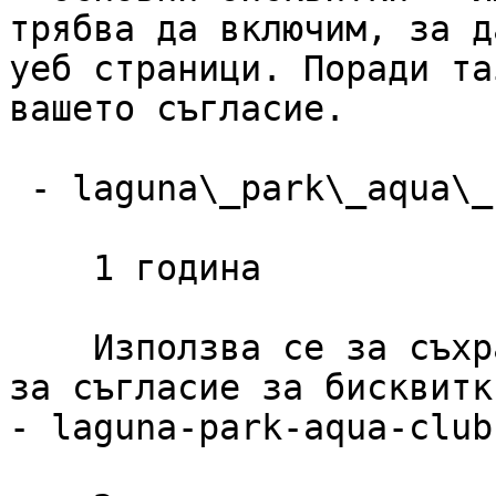
трябва да включим, за д
уеб страници. Поради та
вашето съгласие.

 - laguna\_park\_aqua\_club\_cookie\_consent

    1 година

    Използва се за съхраняване на предпочитанията 
за съгласие за бисквитк
- laguna-park-aqua-club