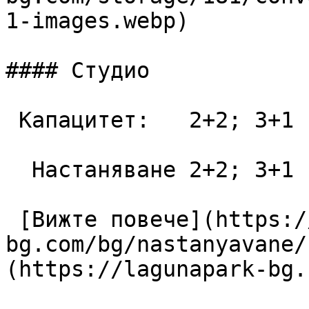
1-images.webp)

#### Студио

 Капацитет:   2+2; 3+1  42 m2

  Настаняване 2+2; 3+1

 [Вижте повече](https://lagunapark-
bg.com/bg/nastanyavane/
(https://lagunapark-bg.