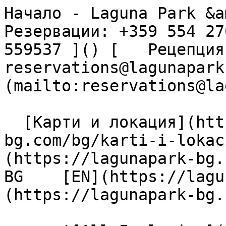
Начало - Laguna Park &am
Резервации: +359 554 27
559537 ]() [   Рецепция: 
reservations@lagunapark
(mailto:reservations@la
  [Карти и локация](https://lagunapark-
bg.com/bg/karti-i-lokac
(https://lagunapark-bg.c
BG    [EN](https://lagu
(https://lagunapark-bg.