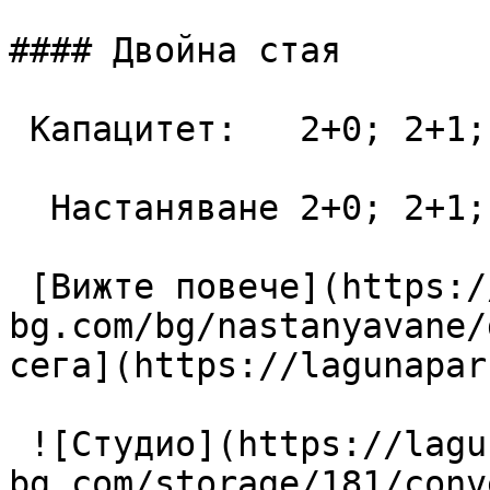
#### Двойна стая

 Капацитет:   2+0; 2+1; 3+0  28 m2

  Настаняване 2+0; 2+1; 3+0

 [Вижте повече](https://lagunapark-
bg.com/bg/nastanyavane/
сега](https://lagunapar
 ![Студио](https://lagunapark-
bg.com/storage/181/conv