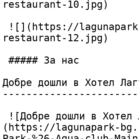
restaurant-10.jpg)

 ![](https://lagunapark-bg.com/storage/225/Main-
restaurant-12.jpg)

 ##### За нас

Добре дошли в Хотел Лаг
-----------------------
 ![Добре дошли в Хотел Лагуна Парк & Аква Клуб]
(https://lagunapark-bg.
Park-%26-Aqua-club-Main