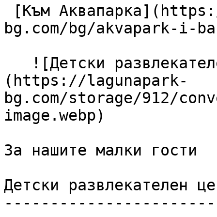
 [Към Аквапарка](https://lagunapark-
bg.com/bg/akvapark-i-ba
   ![Детски развлекателен център]
(https://lagunapark-
bg.com/storage/912/conv
image.webp) 

За нашите малки гости

Детски развлекателен цен
------------------------