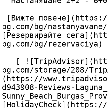
  Настаняване 2+2 - 6+0

 [Вижте повече](https://lagunapark-
bg.com/bg/nastanyavane/
[Резервирайте сега](htt
bg.com/bg/rezervaciya) 

   [ ![TripAdvisor](https://lagunapark-
bg.com/storage/208/Trip
(https://www.tripadviso
d943908-Reviews-Laguna_
Sunny_Beach_Burgas_Prov
[HolidayCheck](https://