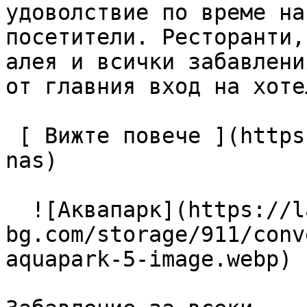
удоволствие по време на
посетители. Ресторанти,
алея и всички забавлени
от главния вход на хотел
 [ Вижте повече ](https://lagunapark-bg.com/bg/za-
nas) 

  ![Аквапарк](https://lagunapark-
bg.com/storage/911/conv
aquapark-5-image.webp) 
