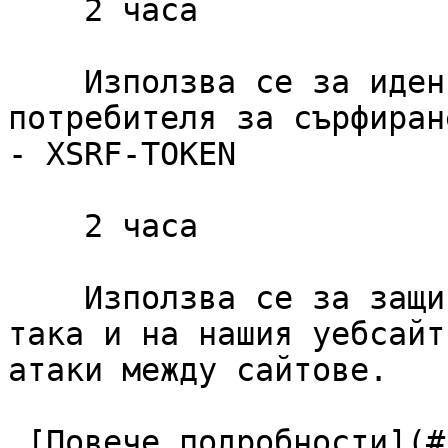
    2 часа

    Използва се за идентифициране на сесията на 
потребителя за сърфиране
- XSRF-TOKEN

    2 часа

    Използва се за защита както на потребителя, 
така и на нашия уебсайт
атаки между сайтове.

 [Повече подробности](#cookies-policy-essentials) 
